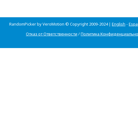
RandomPicker by VeroMotion © Copyright 2009-2024 |
English
-
Espa
Отказ от Ответственности
/
Политика Конфиденциально