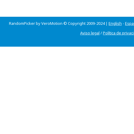
RandomPicker by VeroMotion © Copyright 2009-2024 |
English
-
Espa
Aviso legal
/
Política de privac