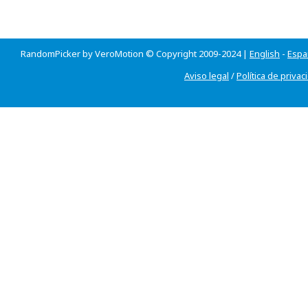
RandomPicker by VeroMotion © Copyright 2009-2024 |
English
-
Espa
Aviso legal
/
Política de privac