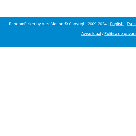
RandomPicker by VeroMotion © Copyright 2009-2024 |
English
-
Espa
Aviso legal
/
Política de privac