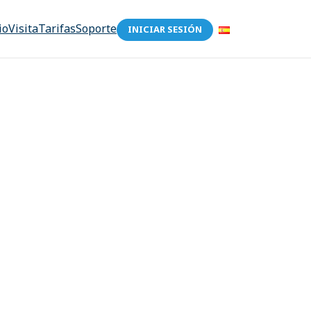
io
Visita
Tarifas
Soporte
INICIAR SESIÓN