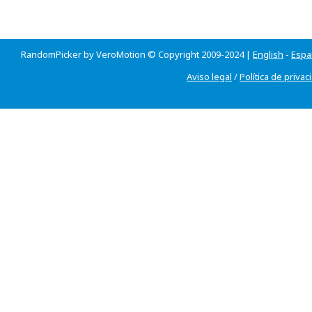
RandomPicker by VeroMotion © Copyright 2009-2024 |
English
-
Espa
Aviso legal
/
Política de privac