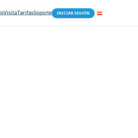
io
Visita
Tarifas
Soporte
INICIAR SESIÓN