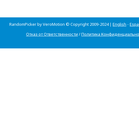
RandomPicker by VeroMotion © Copyright 2009-2024 |
English
-
Espa
Отказ от Ответственности
/
Политика Конфиденциально