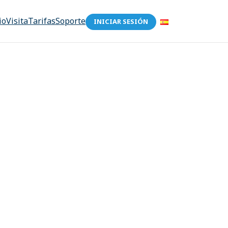
io
Visita
Tarifas
Soporte
INICIAR SESIÓN