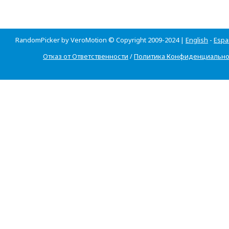
RandomPicker by VeroMotion © Copyright 2009-2024 |
English
-
Espa
Отказ от Ответственности
/
Политика Конфиденциально