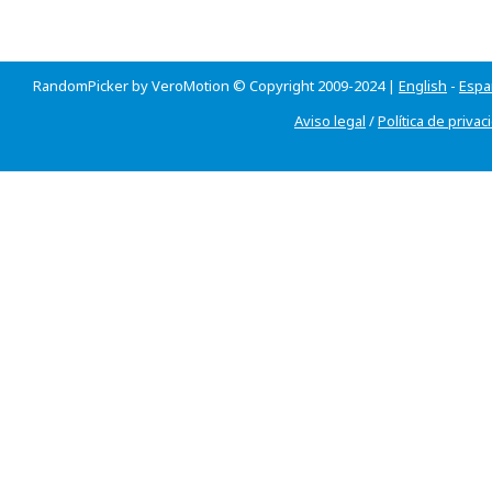
RandomPicker by VeroMotion © Copyright 2009-2024 |
English
-
Espa
Aviso legal
/
Política de privac