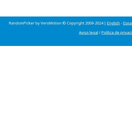
RandomPicker by VeroMotion © Copyright 2009-2024 |
English
-
Espa
Aviso legal
/
Política de privac