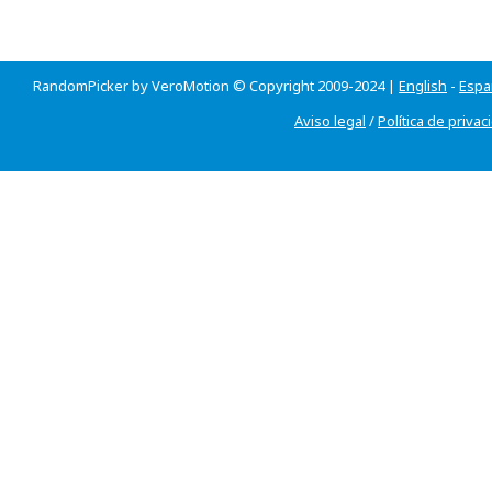
RandomPicker by VeroMotion © Copyright 2009-2024 |
English
-
Espa
Aviso legal
/
Política de privac