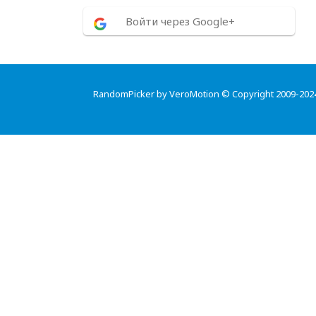
Войти через Google+
RandomPicker by VeroMotion © Copyright 2009-202