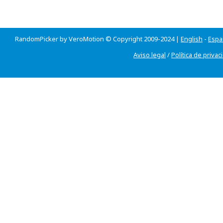
RandomPicker by VeroMotion © Copyright 2009-2024 |
English
-
Espa
Aviso legal
/
Política de privac