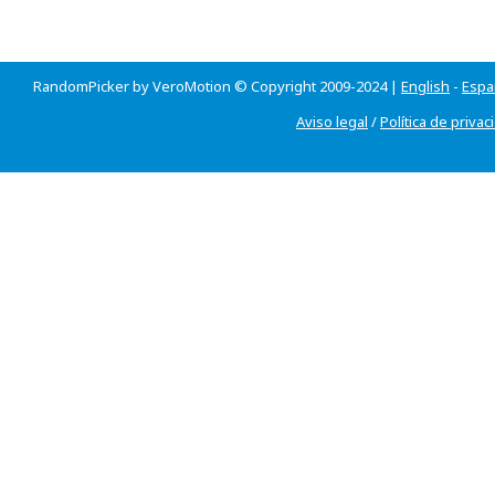
RandomPicker by VeroMotion © Copyright 2009-2024 |
English
-
Espa
Aviso legal
/
Política de privac