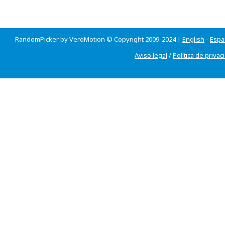
RandomPicker by VeroMotion © Copyright 2009-2024 |
English
-
Espa
Aviso legal
/
Política de privac