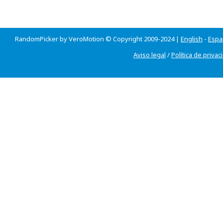
RandomPicker by VeroMotion © Copyright 2009-2024 |
English
-
Espa
Aviso legal
/
Política de privac