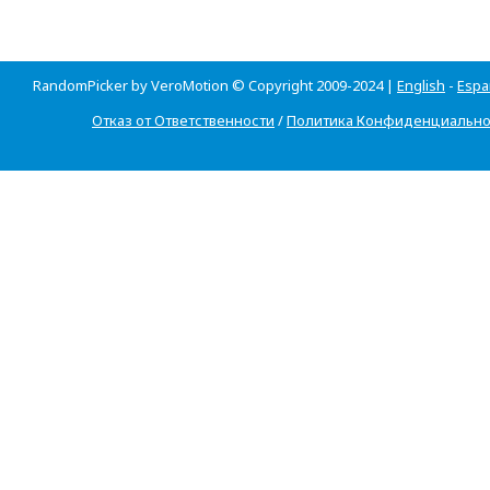
RandomPicker by VeroMotion © Copyright 2009-2024 |
English
-
Espa
Отказ от Ответственности
/
Политика Конфиденциально