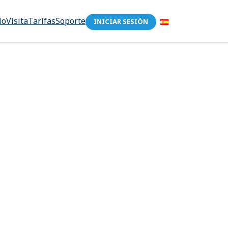
io
Visita
Tarifas
Soporte
INICIAR SESIÓN