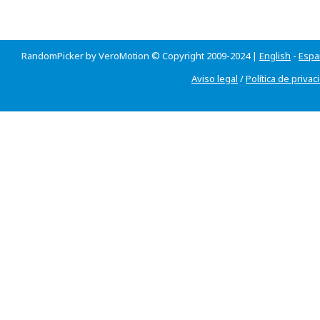
RandomPicker by VeroMotion © Copyright 2009-2024 |
English
-
Espa
Aviso legal
/
Política de privac