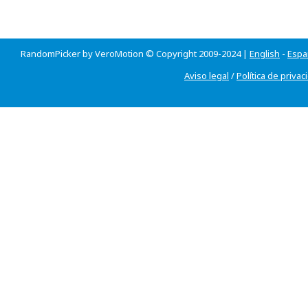
RandomPicker by VeroMotion © Copyright 2009-2024 |
English
-
Espa
Aviso legal
/
Política de privac