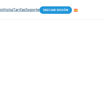
io
Visita
Tarifas
Soporte
INICIAR SESIÓN