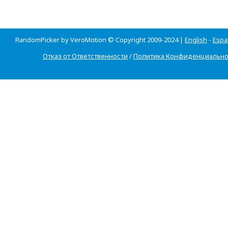
RandomPicker by VeroMotion © Copyright 2009-2024 |
English
-
Espa
Отказ от Ответственности
/
Политика Конфиденциально