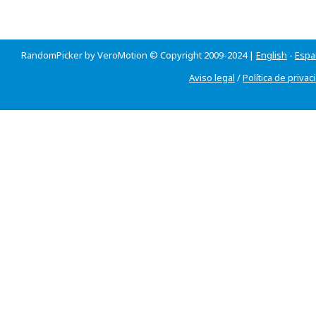
RandomPicker by VeroMotion © Copyright 2009-2024 |
English
-
Espa
Aviso legal
/
Política de privac