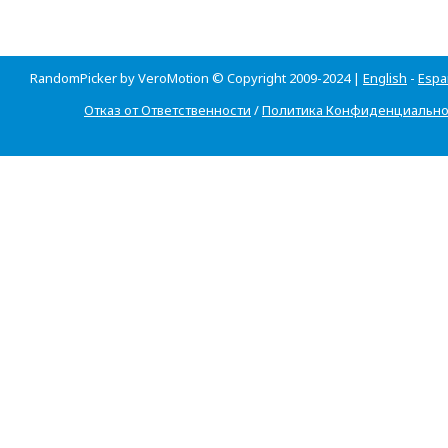
RandomPicker by VeroMotion © Copyright 2009-2024 |
English
-
Espa
Отказ от Ответственности
/
Политика Конфиденциально