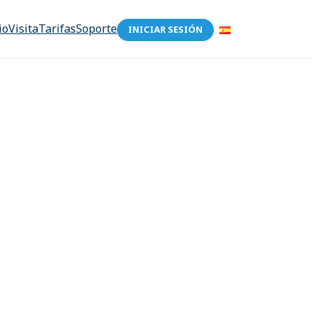
io
Visita
Tarifas
Soporte
INICIAR SESIÓN