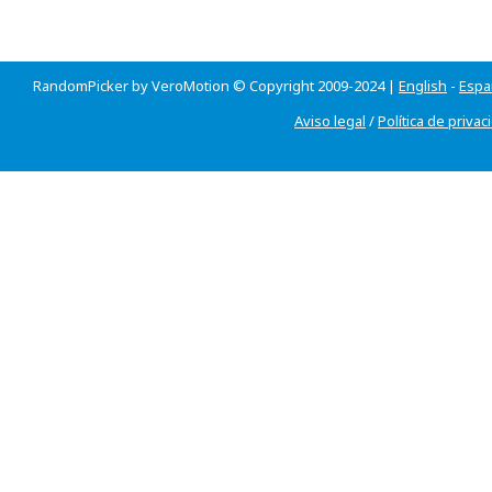
RandomPicker by VeroMotion © Copyright 2009-2024 |
English
-
Espa
Aviso legal
/
Política de privac