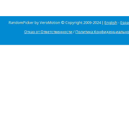
RandomPicker by VeroMotion © Copyright 2009-2024 |
English
-
Espa
Отказ от Ответственности
/
Политика Конфиденциально