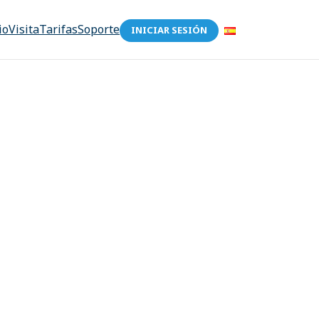
io
Visita
Tarifas
Soporte
INICIAR SESIÓN