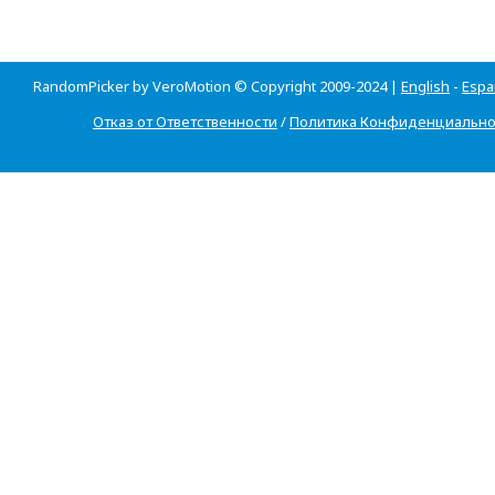
RandomPicker by VeroMotion © Copyright 2009-2024 |
English
-
Espa
Отказ от Ответственности
/
Политика Конфиденциально