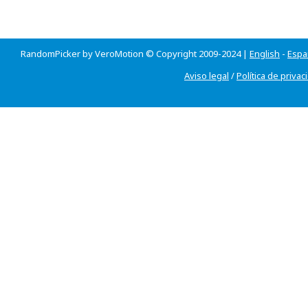
RandomPicker by VeroMotion © Copyright 2009-2024 |
English
-
Espa
Aviso legal
/
Política de privac