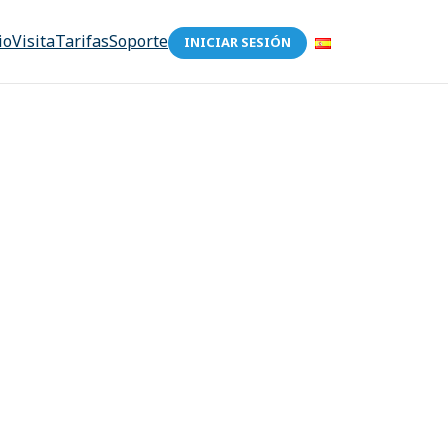
io
Visita
Tarifas
Soporte
INICIAR SESIÓN