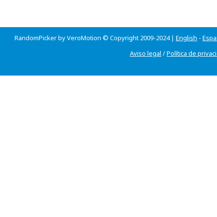
RandomPicker by VeroMotion © Copyright 2009-2024 |
English
-
Espa
Aviso legal
/
Política de privac