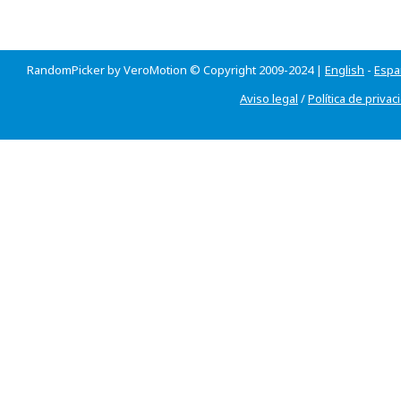
RandomPicker by VeroMotion © Copyright 2009-2024 |
English
-
Espa
Aviso legal
/
Política de privac