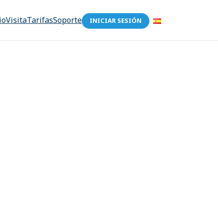
io
Visita
Tarifas
Soporte
INICIAR SESIÓN