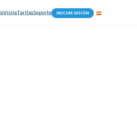
io
Visita
Tarifas
Soporte
INICIAR SESIÓN