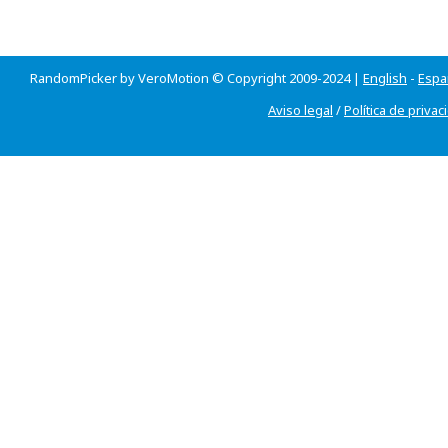
RandomPicker by VeroMotion © Copyright 2009-2024 |
English
-
Espa
Aviso legal
/
Política de privac