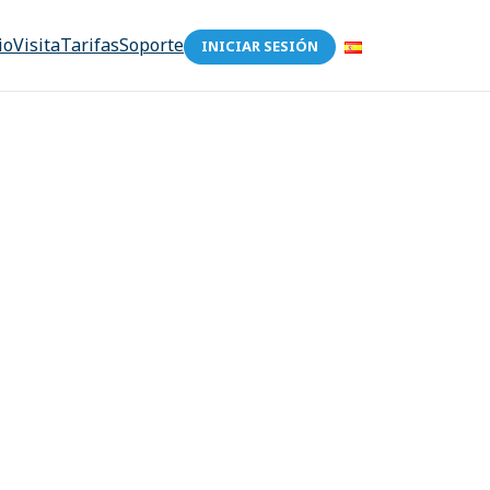
io
Visita
Tarifas
Soporte
INICIAR SESIÓN