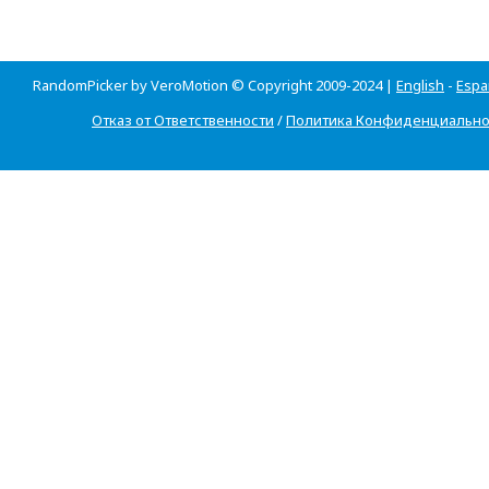
RandomPicker by VeroMotion © Copyright 2009-2024 |
English
-
Espa
Отказ от Ответственности
/
Политика Конфиденциально