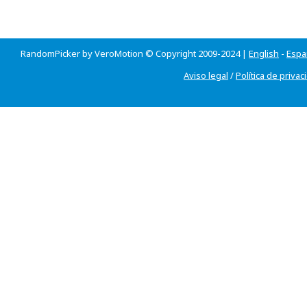
RandomPicker by VeroMotion © Copyright 2009-2024 |
English
-
Espa
Aviso legal
/
Política de privac