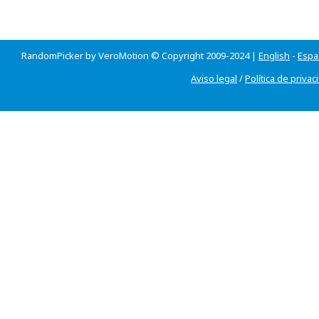
RandomPicker by VeroMotion © Copyright 2009-2024 |
English
-
Espa
Aviso legal
/
Política de privac