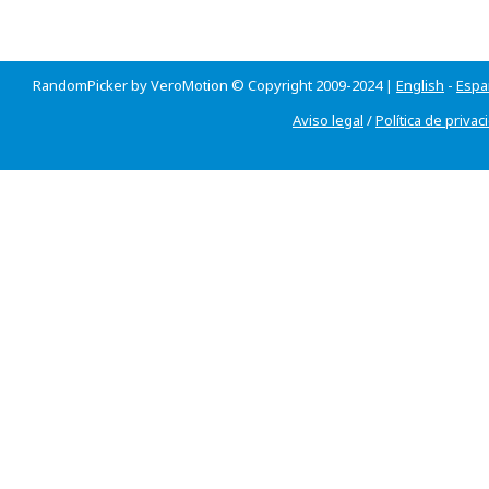
RandomPicker by VeroMotion © Copyright 2009-2024 |
English
-
Espa
Aviso legal
/
Política de privac