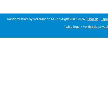
RandomPicker by VeroMotion © Copyright 2009-2024 |
English
-
Espa
Aviso legal
/
Política de privac