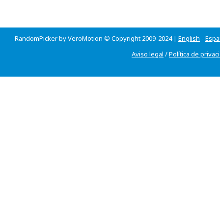
RandomPicker by VeroMotion © Copyright 2009-2024 |
English
-
Espa
Aviso legal
/
Política de privac