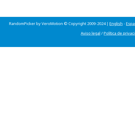
RandomPicker by VeroMotion © Copyright 2009-2024 |
English
-
Espa
Aviso legal
/
Política de privac