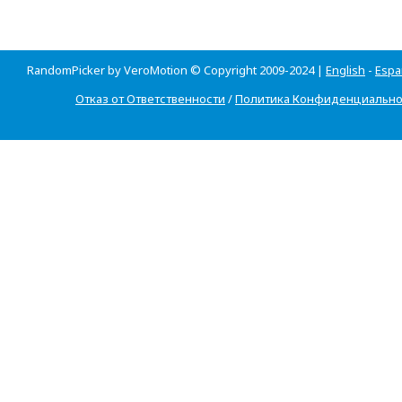
RandomPicker by VeroMotion © Copyright 2009-2024 |
English
-
Espa
Отказ от Ответственности
/
Политика Конфиденциально