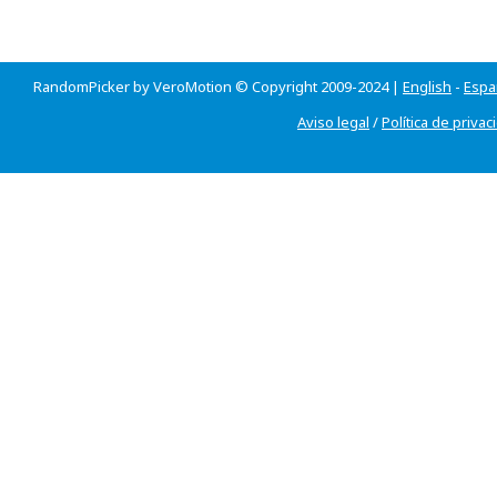
RandomPicker by VeroMotion © Copyright 2009-2024 |
English
-
Espa
Aviso legal
/
Política de privac