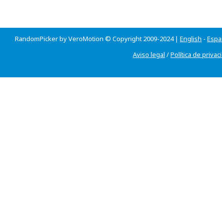
RandomPicker by VeroMotion © Copyright 2009-2024 |
English
-
Espa
Aviso legal
/
Política de privac