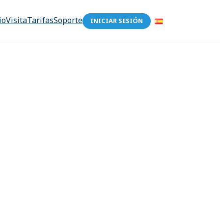
io
Visita
Tarifas
Soporte
INICIAR SESIÓN